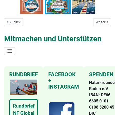
Vorheriger Beitrag: Neues aus dem Fachbereich – 26. 5. 2021
Nächster Be
Zurück
Weiter
Mitmachen und Unterstützen
RUNDBRIEF
FACEBOOK
SPENDEN
+
NaturFreunde
INSTAGRAM
Baden e.V.
IBAN: DE66
6605 0101
Rundbrief
0108 3200 4
NF Global
BIC