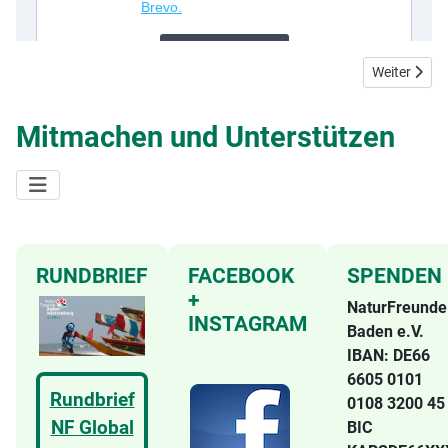
Nächster B
Weiter
Mitmachen und Unterstützen
RUNDBRIEF
FACEBOOK
SPENDEN
+
NaturFreunde
INSTAGRAM
Baden e.V.
IBAN: DE66
6605 0101
Rundbrief
0108 3200 4
NF Global
BIC