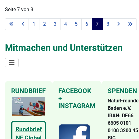
Seite 7 von 8
1
2
3
4
5
6
7
8
Mitmachen und Unterstützen
RUNDBRIEF
FACEBOOK
SPENDEN
+
NaturFreunde
INSTAGRAM
Baden e.V.
IBAN: DE66
6605 0101
Rundbrief
0108 3200 4
NF Global
BIC