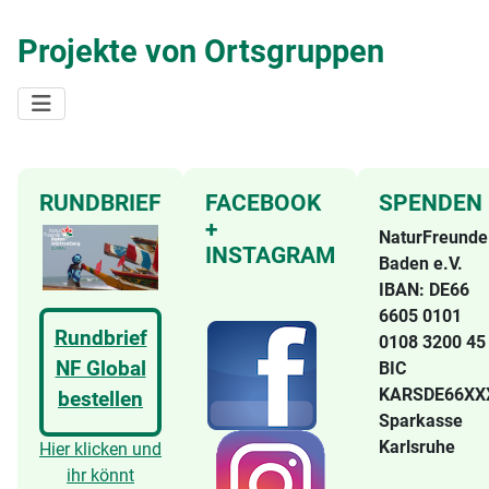
Projekte von Ortsgruppen
RUNDBRIEF
FACEBOOK
SPENDEN
+
NaturFreunde
INSTAGRAM
Baden e.V.
IBAN: DE66
6605 0101
Rundbrief
0108 3200 4
NF Global
BIC
KARSDE66X
bestellen
Sparkasse
Karlsruhe
Hier klicken und
ihr könnt