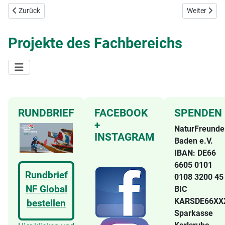
Vorheriger Beitrag: Aufforstung geht weiter 2023!
Nächster Be
Zurück
Weiter
Projekte des Fachbereichs
RUNDBRIEF
FACEBOOK
SPENDEN
+
NaturFreunde
INSTAGRAM
Baden e.V.
IBAN: DE66
6605 0101
Rundbrief
0108 3200 4
NF Global
BIC
KARSDE66X
bestellen
Sparkasse